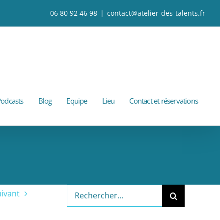
06 80 92 46 98
|
contact@atelier-des-talents.fr
odcasts
Blog
Equipe
Lieu
Contact et réservations
Rechercher:
ivant