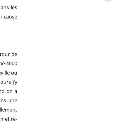
dans les
en cause
tour de
ché 4000
ville ou
ours j’y
and on a
ans une
ellement
n et re-