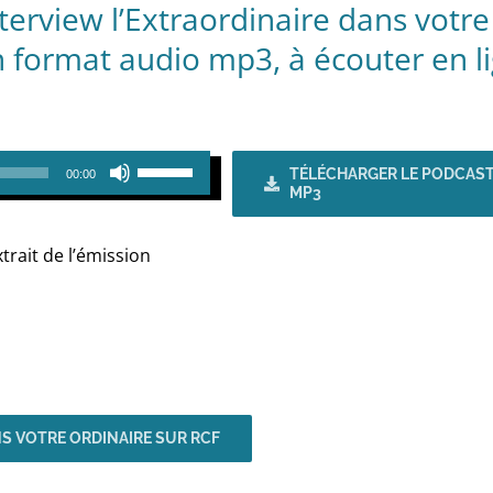
nterview l’Extraordinaire dans votre
n format audio mp3, à écouter en l
Utilisez
TÉLÉCHARGER LE PODCAST
00:00
MP3
les
flèches
trait de l’émission
haut/bas
pour
augmenter
ou
diminuer
le
NS VOTRE ORDINAIRE SUR RCF
volume.