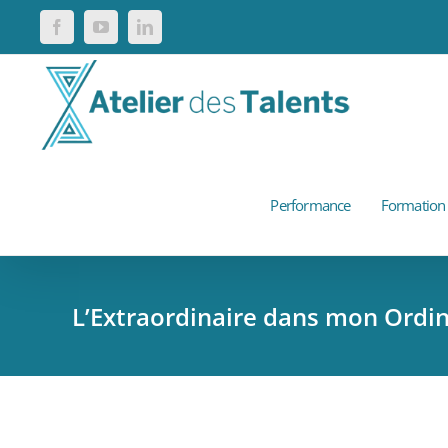
Passer
Facebook
YouTube
LinkedIn
au
contenu
Performance
Formation
L’Extraordinaire dans mon Ordin