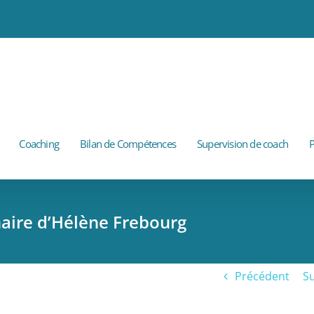
Coaching
Bilan de Compétences
Supervision de coach
P
aire d’Hélène Frebourg
Précédent
Su