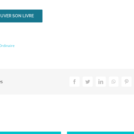
OUVER SON LIVRE
Ordinaire
és
Facebook
Twitter
LinkedIn
WhatsApp
Pint