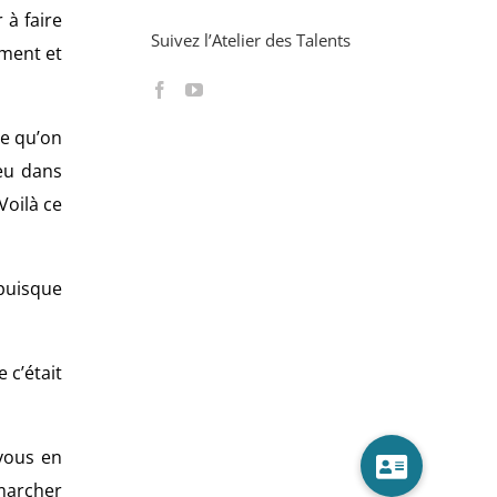
 à faire
Suivez l’Atelier des Talents
ment et
ce qu’on
feu dans
Voilà ce
puisque
 c’était
 vous en
 marcher