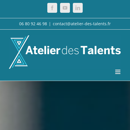
Passer
Facebook
YouTube
LinkedIn
au
contenu
06 80 92 46 98
|
contact@atelier-des-talents.fr