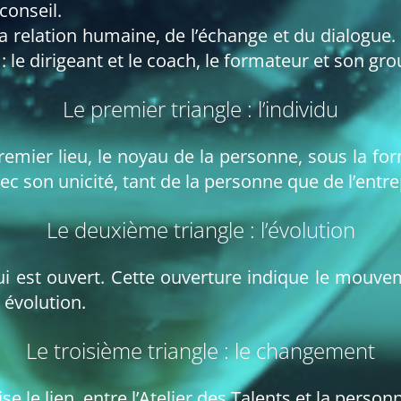
conseil.
relation humaine, de l’échange et du dialogue. A
 : le dirigeant et le coach, le formateur et son g
Le premier triangle : l’individu
remier lieu, le noyau de la personne, sous la form
vec son unicité, tant de la personne que de l’entre
Le deuxième triangle : l’évolution
qui est ouvert. Cette ouverture indique le mouvem
 évolution.
Le troisième triangle : le changement
se le lien, entre l’Atelier des Talents et la person