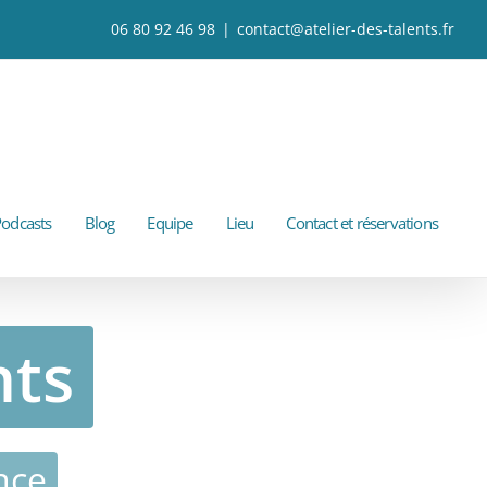
06 80 92 46 98
|
contact@atelier-des-talents.fr
odcasts
Blog
Equipe
Lieu
Contact et réservations
nts
nce