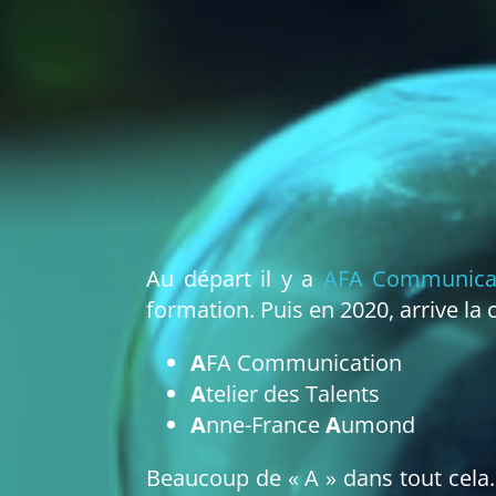
Au départ il y a
AFA Communica
formation. Puis en 2020, arrive la c
A
FA Communication
A
telier des Talents
A
nne-France
A
umond
Beaucoup de « A » dans tout cela…