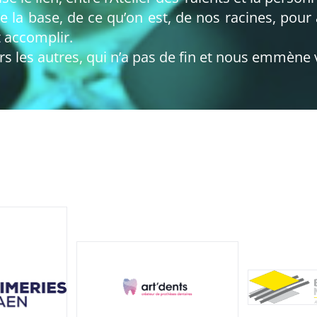
 la base, de ce qu’on est, de nos racines, pour all
t accomplir.
ers les autres, qui n’a pas de fin et nous emmèn