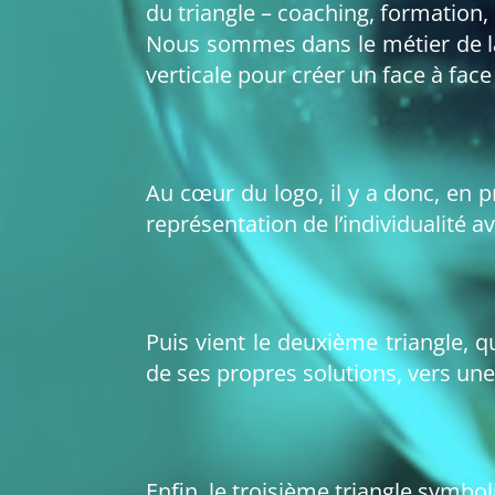
du triangle – coaching, formation, 
Nous sommes dans le métier de la 
verticale pour créer un face à face
Au cœur du logo, il y a donc, en p
représentation de l’individualité a
Puis vient le deuxième triangle, 
de ses propres solutions, vers une
Enfin, le troisième triangle symboli