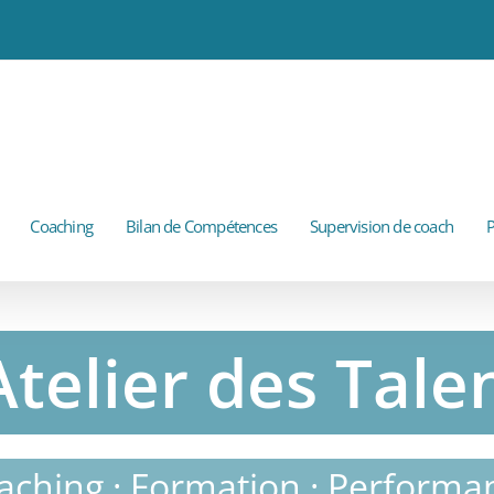
Coaching
Bilan de Compétences
Supervision de coach
P
Atelier des Tale
aching · Formation · Performa