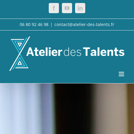
Passer
Facebook
YouTube
LinkedIn
au
contenu
06 80 92 46 98
|
contact@atelier-des-talents.fr