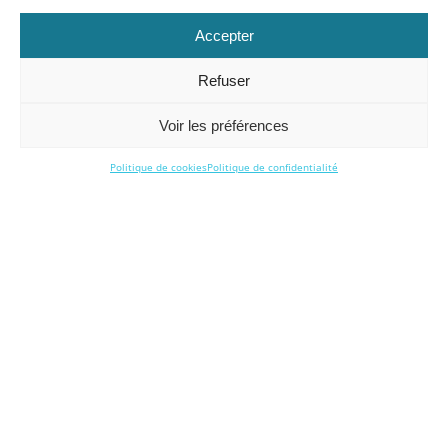
Accepter
Refuser
Voir les préférences
Politique de cookies
Politique de confidentialité
Découvrez nos podcasts
À travers nos deux séries de podcasts,
Coach &
Moi
, diffusée sur
RCF
, et
L’extraordinaire dans
l’ordinaire
, nous donnons la parole à celles et
ceux qui vivent pleinement les réalités du
changement. Nos coachés, nos partenaires,
mais aussi tous les professionnels en quête d’un