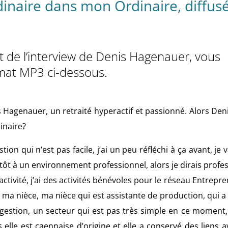
rdinaire dans mon Ordinaire, diffus
st de l’interview de Denis Hagenauer, vous
rmat MP3 ci-dessous.
agenauer, un retraité hyperactif et passionné. Alors Den
inaire?
ion qui n’est pas facile, j’ai un peu réfléchi à ça avant, je v
lutôt à un environnement professionnel, alors je dirais profe
activité, j’ai des activités bénévoles pour le réseau Entrepre
r ma nièce, ma nièce qui est assistante de production, qui a 
 gestion, un secteur qui est pas très simple en ce moment,
ais elle est caennaise d’origine et elle a conservé des liens 