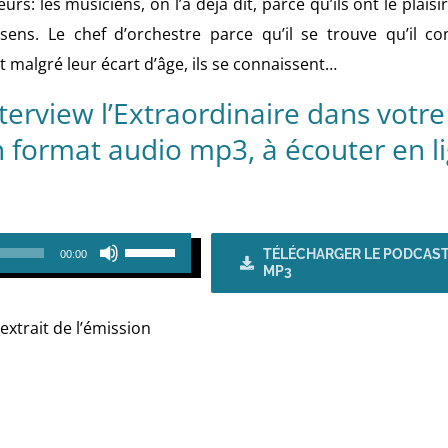
rs: les musiciens, on l’a déjà dit, parce qu’ils ont le plaisir
ns. Le chef d’orchestre parce qu’il se trouve qu’il con
 malgré leur écart d’âge, ils se connaissent…
nterview l’Extraordinaire dans votre
n format audio mp3, à écouter en l
Utilisez
TÉLÉCHARGER LE PODCAST
00:00
MP3
les
flèches
extrait de l’émission
haut/bas
pour
augmenter
ou