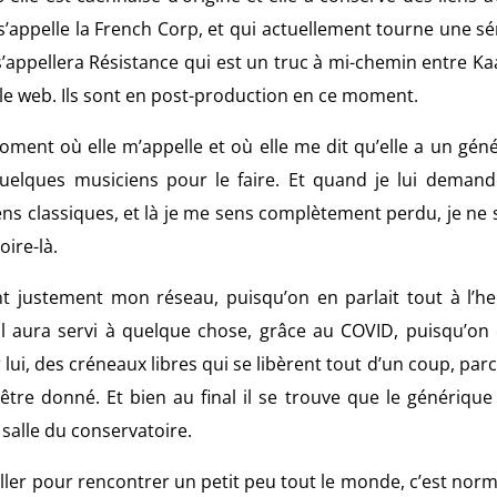
s’appelle la French Corp, et qui actuellement tourne une sé
 s’appellera Résistance qui est un truc à mi-chemin entre K
r le web. Ils sont en post-production en ce moment.
moment où elle m’appelle et où elle me dit qu’elle a un gén
uelques musiciens pour le faire. Et quand je lui demand
ciens classiques, et là je me sens complètement perdu, je ne 
oire-là.
ant justement mon réseau, puisqu’on en parlait tout à l’h
l aura servi à quelque chose, grâce au COVID, puisqu’on 
i, des créneaux libres qui se libèrent tout d’un coup, parce
tre donné. Et bien au final il se trouve que le générique
 salle du conservatoire.
er pour rencontrer un petit peu tout le monde, c’est norma