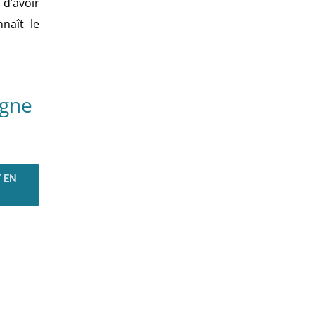
 d’avoir
naît le
igne
 EN