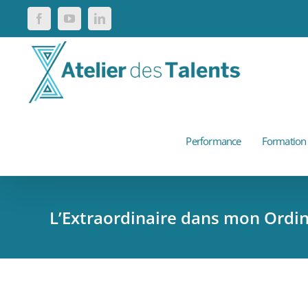
Passer
Facebook
YouTube
LinkedIn
au
contenu
Performance
Formation
L’Extraordinaire dans mon Ordi