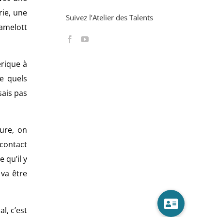
rie, une
Suivez l’Atelier des Talents
aamelott
érique à
e quels
sais pas
eure, on
contact
 qu’il y
 va être
l, c’est