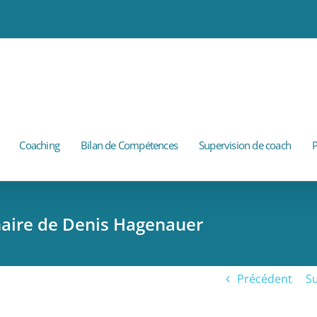
Coaching
Bilan de Compétences
Supervision de coach
P
naire de Denis Hagenauer
Précédent
Su