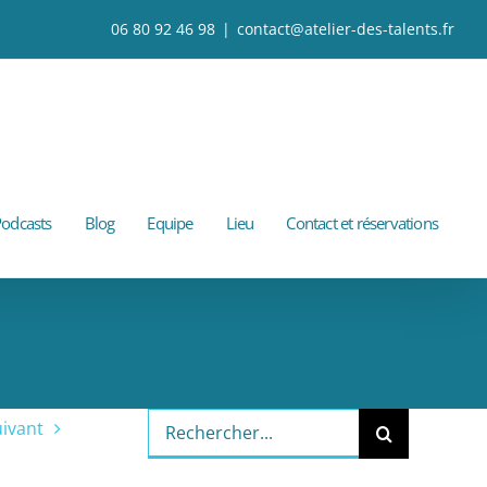
06 80 92 46 98
|
contact@atelier-des-talents.fr
odcasts
Blog
Equipe
Lieu
Contact et réservations
Rechercher:
ivant