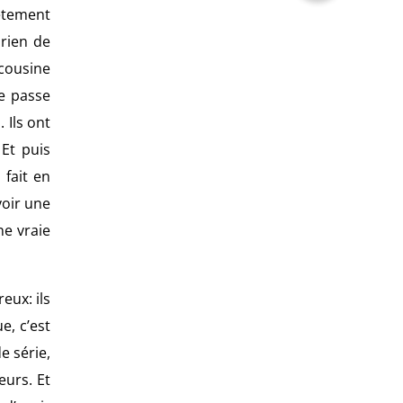
lètement
 rien de
 cousine
se passe
 Ils ont
 Et puis
 fait en
voir une
ne vraie
eux: ils
e, c’est
e série,
eurs. Et