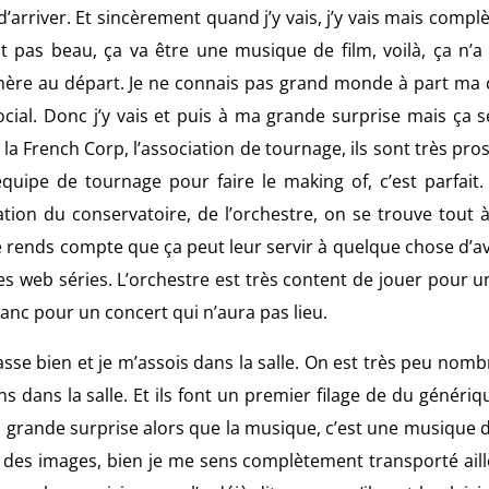
 d’arriver. Et sincèrement quand j’y vais, j’y vais mais comp
it pas beau, ça va être une musique de film, voilà, ça n’a
adhère au départ. Je ne connais pas grand monde à part ma
n social. Donc j’y vais et puis à ma grande surprise mais ça 
la French Corp, l’association de tournage, ils sont très pros.
équipe de tournage pour faire le making of, c’est parfait.
ation du conservatoire, de l’orchestre, on se trouve tout à
 rends compte que ça peut leur servir à quelque chose d’a
les web séries. L’orchestre est très content de jouer pour u
lanc pour un concert qui n’aura pas lieu.
sse bien et je m’assois dans la salle. On est très peu nombr
s dans la salle. Et ils font un premier filage de du génériqu
a grande surprise alors que la musique, c’est une musique d
vec des images, bien je me sens complètement transporté aill