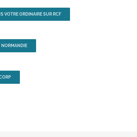
diminuer
le
NS VOTRE ORDINAIRE SUR RCF
volume.
T NORMANDIE
 CORP