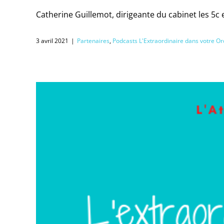
Catherine Guillemot, dirigeante du cabinet les 5
3 avril 2021
|
Partenaires
,
Podcasts L'Extraordinaire dans votre Or