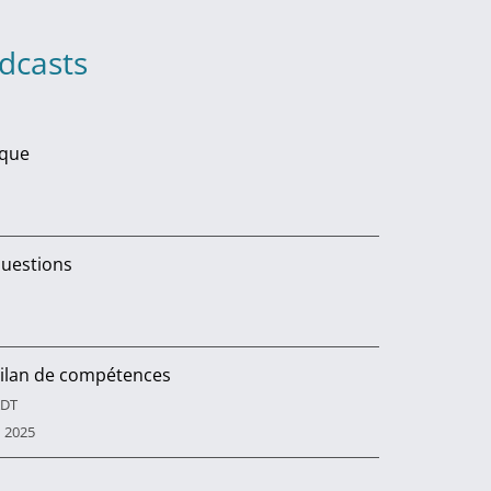
dcasts
oque
uestions
bilan de compétences
ADT
n 2025