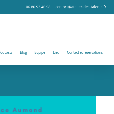
06 80 92 46 98
|
contact@atelier-des-talents.fr
odcasts
Blog
Equipe
Lieu
Contact et réservations