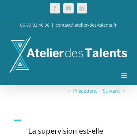
Passer
Facebook
YouTube
LinkedIn
au
contenu
06 80 92 46 98
|
contact@atelier-des-talents.fr
Précédent
Suivant
A
La supervision est-elle