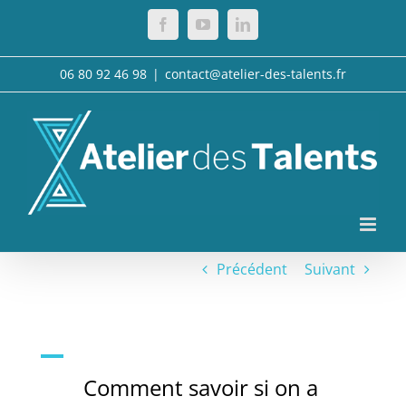
Passer
Facebook
YouTube
LinkedIn
au
contenu
06 80 92 46 98
|
contact@atelier-des-talents.fr
Précédent
Suivant
A
Comment savoir si on a