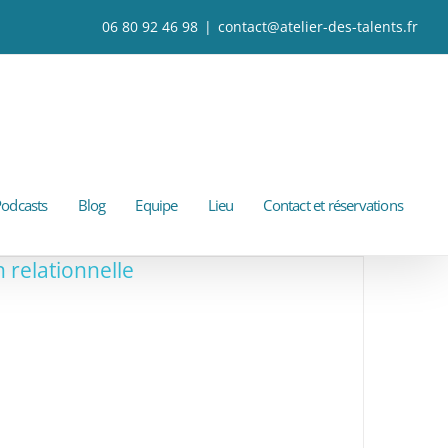
06 80 92 46 98
|
contact@atelier-des-talents.fr
odcasts
Blog
Equipe
Lieu
Contact et réservations
relationnelle