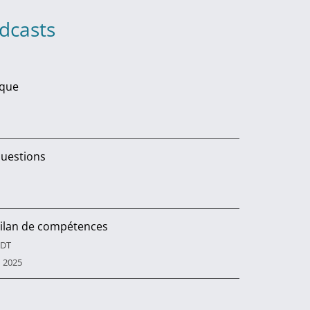
dcasts
oque
uestions
bilan de compétences
ADT
n 2025